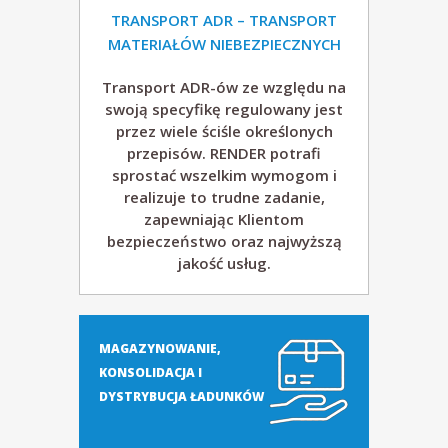
TRANSPORT ADR –
TRANSPORT
MATERIAŁÓW NIEBEZPIECZNYCH
n
Transport ADR-ów ze względu na
s
swoją specyfikę regulowany jest
przez wiele ściśle określonych
p
przepisów. RENDER potrafi
sprostać wszelkim wymogom i
o
realizuje to trudne zadanie,
zapewniając Klientom
bezpieczeństwo oraz najwyższą
r
jakość usług.
t
m
MAGAZYNOWANIE,
KONSOLIDACJA I
i
DYSTRYBUCJA ŁADUNKÓW
ę