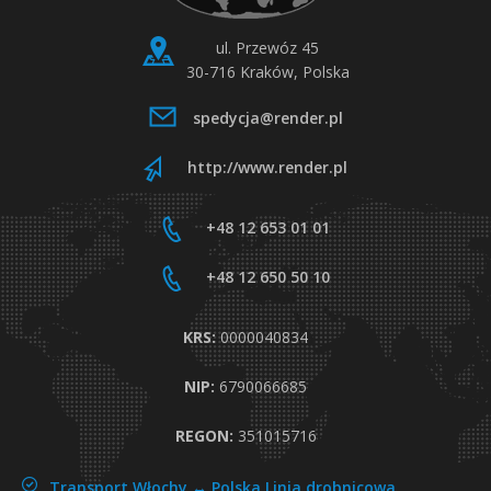
ul. Przewóz 45
30-716 Kraków, Polska
spedycja@render.pl
http://www.render.pl
+48 12 653 01 01
+48 12 650 50 10
KRS:
0000040834
NIP:
6790066685
REGON:
351015716
Transport Włochy ↔ Polska
Linia drobnicowa