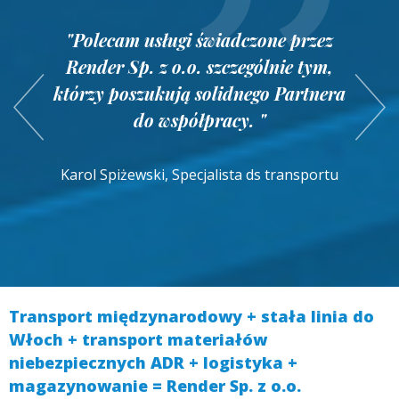
"W realizacji zleceń transportowych,
"Wysoka jakość oferowanych usług,
firmę Render za każdym razem
w
"Polecam usługi świadczone przez
poparta rzetelnością i elastycznością
charakteryzuje solidność i
Render Sp. z o.o. szczególnie tym,
y
firmy, pozwala nam bez zastrzeżeń
terminowość. Niniejszym
którzy poszukują solidnego Partnera
rekomendować RENDER Sp. z o.o.
potwierdzamy naszą dobrą
.
do współpracy. "
jako godnego zaufania przewoźnika. "
współpracę. "
Karol Spiżewski, Specjalista ds transportu
Dyrektor Generalny, Dariusz Jankowski
Agnieszka Niemczyk, Specjalista ds
transportu
Transport międzynarodowy + stała linia do
Włoch + transport materiałów
niebezpiecznych ADR + logistyka +
magazynowanie = Render Sp. z o.o.