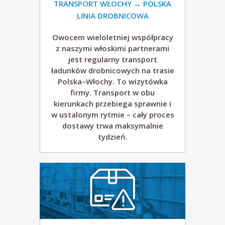
p
TRANSPORT WŁOCHY ↔ POLSKA
LINIA DROBNICOWA
.
Owocem wieloletniej współpracy
z naszymi włoskimi partnerami
z
jest regularny transport
ładunków drobnicowych na trasie
o
Polska–Włochy. To wizytówka
firmy. Transport w obu
.
kierunkach przebiega sprawnie i
w ustalonym rytmie – cały proces
o
dostawy trwa maksymalnie
tydzień.
.
T
r
a