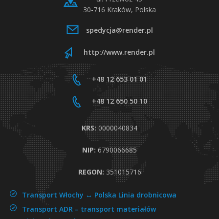
30-716 Kraków, Polska
n
spedycja@render.pl
s
http://www.render.pl
p
+48 12 653 01 01
o
+48 12 650 50 10
r
KRS:
0000040834
t
NIP:
6790066685
m
REGON:
351015716
i
Transport Włochy ↔ Polska
Linia drobnicowa
Transport ADR –
transport materiałów
ę