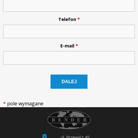
p
.
Telefon
*
z
E-mail
*
o
.
o
.
*
pole wymagane
T
r
ul. Przewóz 45
a