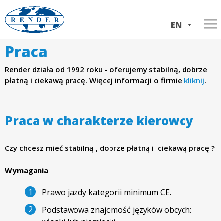
Skip
to
EN
main
Praca
Home
w
content
IT
Render działa od 1992 roku - oferujemy stabilną, dobrze
Services
w
płatną i ciekawą pracę. Więcej informacji o firmie
PL
kliknij
.
About us
Transport Italy-Poland
w
Our trucks
ADR transport
Company history
Praca w charakterze kierowcy
.
Contact
International shipments
Company documents
Czy chcesz mieć stabilną , dobrze płatną i ciekawą pracę ?
Domestic shipments
r
Wymagania
Loads consolidation
e
Prawo jazdy kategorii minimum CE.
n
Podstawowa znajomość języków obcych: