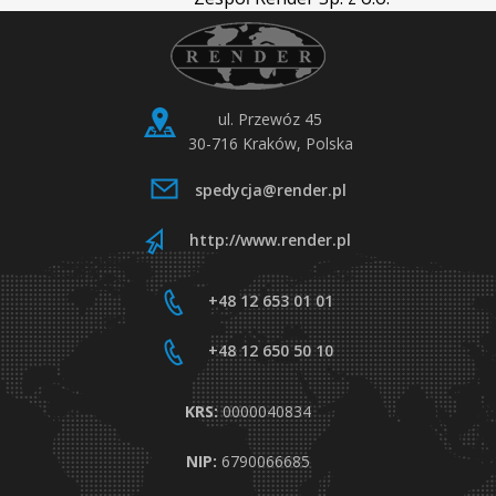
ul. Przewóz 45
30-716 Kraków, Polska
spedycja@render.pl
http://www.render.pl
+48 12 653 01 01
+48 12 650 50 10
KRS:
0000040834
NIP:
6790066685