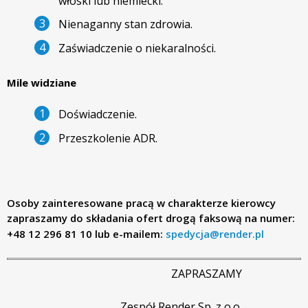
włoski lub niemiecki.
d
Nienaganny stan zdrowia.
e
Zaświadczenie o niekaralności.
r
Mile widziane
.
Doświadczenie.
Przeszkolenie ADR.
p
l
Osoby zainteresowane pracą w charakterze kierowcy
zapraszamy do składania ofert drogą faksową na numer:
+48 12 296 81 10 lub e-mailem:
spedycja@render.pl
ZAPRASZAMY
Zespół Render Sp. z o.o.