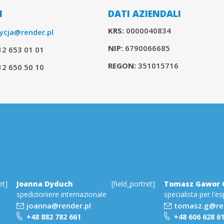
I
DATI AZIENDALI
KRS:
0000040834
ycja@render.pl
NIP:
6790066685
12 653 01 01
REGON:
351015716
12 650 50 10
et]
Joanna Dyduch
[field_portret]
Tomasz Gawor 
spedizioniere internazionale
specialista per l'e
joanna@render.pl
tomasz.g@ren
+48 882 782 661
+48 606 628 6