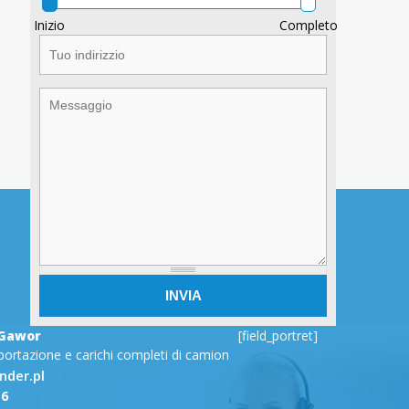
Inizio
Completo
T
u
o
i
M
n
e
d
s
i
s
r
a
i
g
z
g
z
i
i
o
o
Gawor
[field_portret]
sportazione e carichi completi di camion
der.pl
16