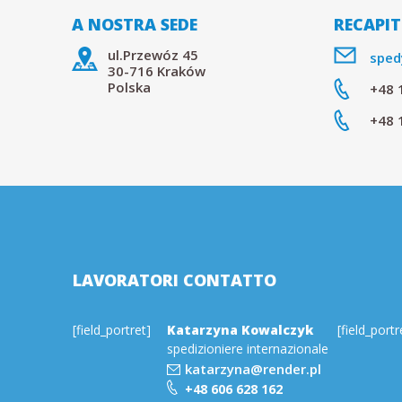
A NOSTRA SEDE
RECAPIT
d
ul.Przewóz 45
sped
e
30-716 Kraków
Polska
+48 
r
+48 
.
p
l
LAVORATORI CONTATTO
[field_portret]
Katarzyna Kowalczyk
[field_portr
spedizioniere internazionale
katarzyna@render.pl
+48 606 628 162