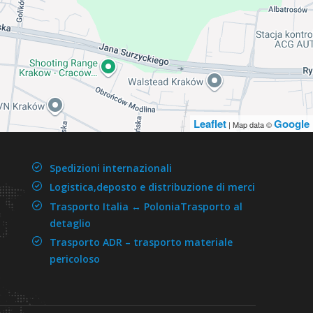
Leaflet
Google
| Map data ©
Spedizioni internazionali
Logistica,deposto e distribuzione di merci
Trasporto Italia ↔ Polonia
Trasporto al
detaglio
Trasporto ADR –
trasporto materiale
pericoloso