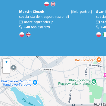
Marcin Ciosek
[field_portret]
Stani
specialista dei trasporti nazionali
specia
marcin@render.pl
st
+48 606 628 179
+48
+
−