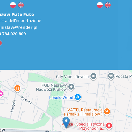
sław Puto Puto
lista dell'importazione
anislaw@render.pl
 784 020 809