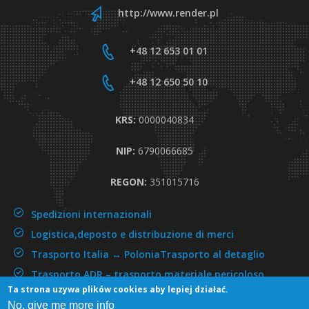
http://www.render.pl
+48 12 653 01 01
+48 12 650 50 10
KRS:
0000040834
NIP:
6790066685
REGON:
351015716
Spedizioni internazionali
Logistica,deposto e distribuzione di merci
Trasporto Italia ↔ Polonia
Trasporto al detaglio
Trasporto ADR –
trasporto materiale pericoloso
Ta strona uzywa plików cookies aby lepiej działać.
No, give me more info