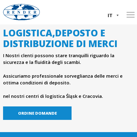
Salta
al
IT
contenuto
LOGISTICA,DEPOSTO E
Home
w
principale
EN
DISTRIBUZIONE DI MERCI
Servizi
w
PL
I Nostri clenti possono stare tranquilli riguardo la
Informazioni sulla società
Trasporto Italia ⇆ Polonia
sicurezza e la fluidità degli scambi.
w
La nostra flotta
Trasporto ADR
La storia dell'azienda
Assicuriamo professionale sorveglianza delle merci e
.
Contatto
Spedizioni internazionali
Documenti aziendali
ottima condizioni di deposito.
Logistica,deposto e distribuzione di merci
r
nel nostri centri di logistica Śląsk e Cracovia.
e
ORDINE DOMANDE
n