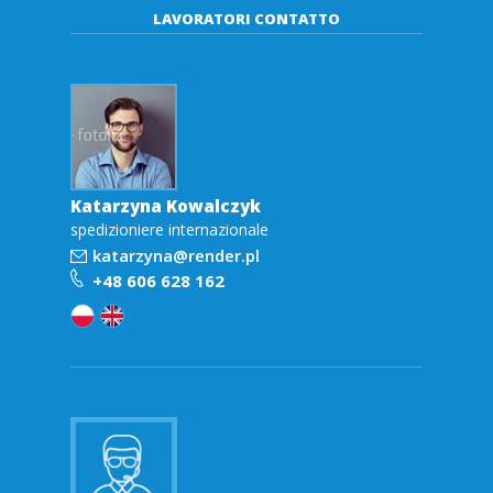
d
LAVORATORI CONTATTO
e
r
.
Katarzyna Kowalczyk
p
spedizioniere internazionale
katarzyna@render.pl
l
+48 606 628 162