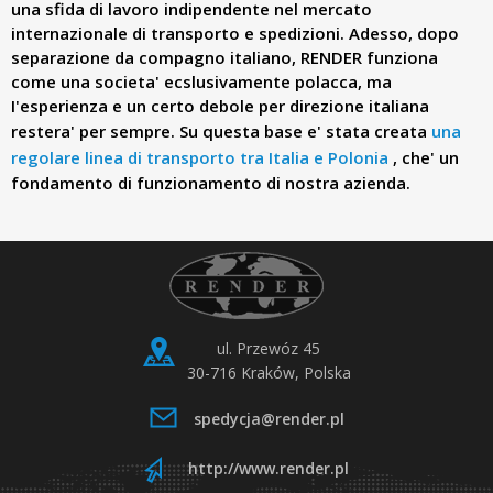
d
una sfida di lavoro indipendente nel mercato
internazionale di transporto e spedizioni. Adesso, dopo
separazione da compagno italiano, RENDER funziona
e
come una societa' ecslusivamente polacca, ma
I'esperienza e un certo debole per direzione italiana
r
restera' per sempre. Su questa base e' stata creata
una
regolare linea di transporto tra Italia e Polonia
, che' un
.
fondamento di funzionamento di nostra azienda.
p
l
ul. Przewóz 45
30-716 Kraków, Polska
spedycja@render.pl
http://www.render.pl