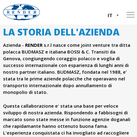
Salta
al
IT
contenuto
LA STORIA DELL'AZIENDA
Home
w
principale
EN
Servizi
Azienda -
RENDER
s.r.l nasce come joint venture tra ditta
w
PL
polacca BUDMASZ e italiana BOSSI & C. Transiti da
Informazioni sulla società
Trasporto Italia ⇆ Polonia
Genova, congiungendo coraggio polacco e voglia di
w
successo internazionale con esparienza di lunghi anni di
La nostra flotta
Trasporto ADR
La storia dell'azienda
nostro partner italiano. BUDMASZ, fondata nel 1988, e'
.
stata tra le prime aziende polacche che operavano nel
Contatto
Spedizioni internazionali
Documenti aziendali
transporto internazionale dopo annullamento di
monopolio di stato.
Logistica,deposto e distribuzione di merci
r
Questa callaborazione e' stata una base per veloce
e
sviluppo di nostra azienda. Rispondendo a fabbisogni di
marcato sono state messe in funzione agenzie doganali
n
che rapidamante hanno ottenuto buona fama.
L'esperienza conquistata ci ha invogliato ad raccogliere