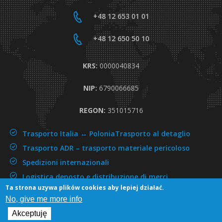
+48 12 653 01 01
+48 12 650 50 10
KRS:
0000040834
NIP:
6790066685
REGON:
351015716
Trasporto Italia ↔ Polonia
Trasporto al detaglio
Trasporto ADR –
trasporto materiale pericoloso
Spedizioni internazionali
Logistica,deposto e distribuzione di merci
Ta strona uzywa plików cookies aby lepiej działać.
No, give me more info
Copyright © 2016 by render. All right reserved
Akceptuję
Abventor
wykonanie i realizacja: