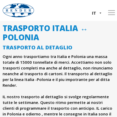
Salta
al
IT
contenuto
TRASPORTO ITALIA ↔
Home
w
principale
EN
POLONIA
Servizi
w
PL
TRASPORTO AL DETAGLIO
Informazioni sulla società
Trasporto Italia ⇆ Polonia
w
Ogni anno trasportiamo tra Italia e Polonia una massa
La nostra flotta
Trasporto ADR
La storia dell'azienda
totale di 15000 tonnellate di merci. Accettiamo non solo
.
trasporti completi ma anche al dettaglio, non rinunciamo
Contatto
Spedizioni internazionali
Documenti aziendali
neanche al trasporto di cartoni. Il transporto al dettaglio
per la linea Italia -Polonia e il piu impotrante per al ditta
Logistica,deposto e distribuzione di merci
r
Render.
e
IL nostro trasporto al dettaglio si svolge regolarmente
tutte le settimane. Questo ritmo permette ai nostri
n
clienti di programmare il trasporto con anticipo. IL carico
in Polonia e odierno , mentre le consegne in Italia sono il