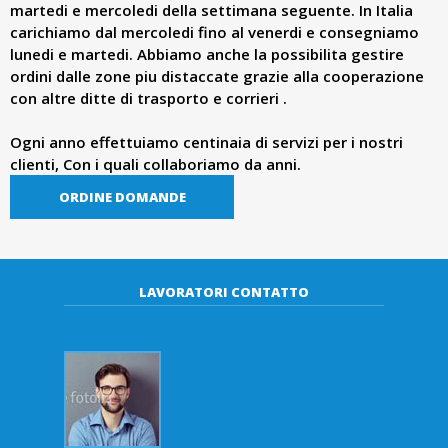
d
martedi e mercoledi della settimana seguente. In Italia
carichiamo dal mercoledi fino al venerdi e consegniamo
e
lunedi e martedi. Abbiamo anche la possibilita gestire
ordini dalle
zone piu distaccate grazie alla cooperazione
con altre ditte di trasporto e corrieri .
r
Ogni anno effettuiamo centinaia di servizi per i nostri
.
clienti, Con i quali collaboriamo da anni.
ORDINE DOMANDE
p
l
LAVORATORI CONTATTO