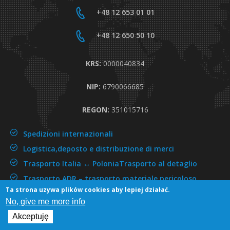
+48 12 653 01 01
+48 12 650 50 10
KRS:
0000040834
NIP:
6790066685
REGON:
351015716
Spedizioni internazionali
Logistica,deposto e distribuzione di merci
Trasporto Italia ↔ Polonia
Trasporto al detaglio
Trasporto ADR –
trasporto materiale pericoloso
Ta strona uzywa plików cookies aby lepiej działać.
No, give me more info
Copyright © 2016 by render. All right reserved
Akceptuję
Abventor
wykonanie i realizacja: