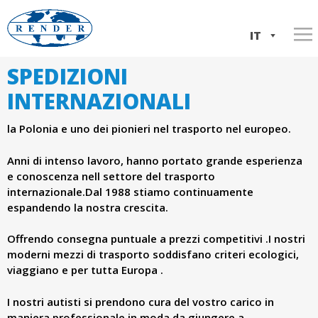
Salta
al
IT
contenuto
SPEDIZIONI
Home
w
principale
EN
INTERNAZIONALI
Servizi
w
PL
la Polonia e uno dei pionieri nel trasporto nel europeo.
Informazioni sulla società
Trasporto Italia ⇆ Polonia
w
La nostra flotta
Trasporto ADR
La storia dell'azienda
Anni di intenso lavoro, hanno portato grande esperienza
e conoscenza nell settore del trasporto
.
Contatto
Spedizioni internazionali
Documenti aziendali
internazionale.Dal 1988 stiamo continuamente
espandendo la nostra crescita.
Logistica,deposto e distribuzione di merci
r
Offrendo consegna puntuale a prezzi competitivi .I nostri
e
moderni mezzi di trasporto soddisfano criteri ecologici,
viaggiano e per tutta Europa .
n
I nostri autisti si prendono cura del vostro carico in
maniera professionale in moda da giungere a