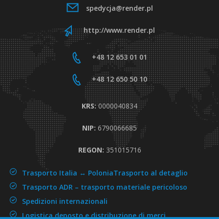
spedycja@render.pl
http://www.render.pl
+48 12 653 01 01
+48 12 650 50 10
KRS:
0000040834
NIP:
6790066685
REGON:
351015716
Trasporto Italia ↔ Polonia
Trasporto al detaglio
Trasporto ADR –
trasporto materiale pericoloso
Spedizioni internazionali
Logistica,deposto e distribuzione di merci