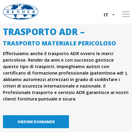
Salta
al
IT
contenuto
TRASPORTO ADR –
Home
w
principale
EN
Servizi
TRASPORTO MATERIALE PERICOLOSO
w
PL
Effettuiamo anche il trasporto ADR ovvero le merci
Informazioni sulla società
Trasporto Italia ⇆ Polonia
pericolose. Render da anni e con successo gestisce
w
La nostra flotta
Trasporto ADR
La storia dell'azienda
questo tipo di trasporti. Impieghiamo autisti con
certificato di formazione professionale (patentinoa adr ),
.
Contatto
Spedizioni internazionali
Documenti aziendali
abbiamo automezzi attrezzati in grado di soddisfare i
criteri di sicurezza internazionale e nazionale. il
Logistica,deposto e distribuzione di merci
r
Profesionale trasporto e servizio ADR garantisce ai nostri
clienti fornitura puntuale e sicura
e
n
ORDINE DOMANDE