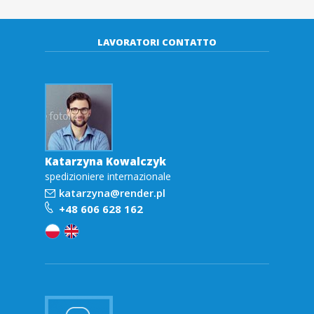
d
e
LAVORATORI CONTATTO
r
.
p
Katarzyna Kowalczyk
l
spedizioniere internazionale
katarzyna@render.pl
+48 606 628 162